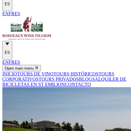
ES
EN
FR
ES
ES
EN
FR
ES
Open main menu
INICIO
TOURS DE VINO
TOURS HISTÓRICOS
TOURS
CORPORATIVOS
TOURS PRIVADOS
BLOGS
ALQUILER DE
BICICLETAS EN ST EMILION
CONTACTO