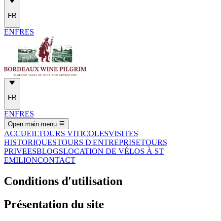
FR
EN
FR
ES
FR
EN
FR
ES
Open main menu
ACCUEIL
TOURS VITICOLES
VISITES
HISTORIQUES
TOURS D'ENTREPRISE
TOURS
PRIVEES
BLOGS
LOCATION DE VÉLOS À ST
EMILION
CONTACT
Conditions d'utilisation
Présentation du site