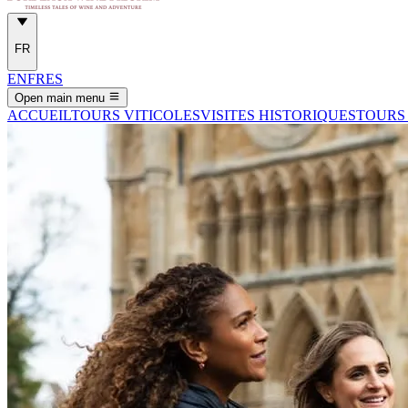
FR
EN
FR
ES
Open main menu
ACCUEIL
TOURS VITICOLES
VISITES HISTORIQUES
TOURS 